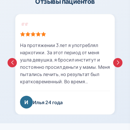
Отзывы пациентов
На протяжении 3 лет я употреблял
наркотики. За этот период от меня
ушла девушка, я бросил институт и
постоянно просил деньги у мамы. Меня
пытались лечить, но результат был
кратковременный. Во время
очередной ломки мне вызвали врача с
центра «21rehab». Беседа с наркологом
И
Илья 24 года
подтолкнула меня к мысли о
прохождении курса лечения и
реабилитации. Я решил попробовать
последний раз. На сегодняшний день