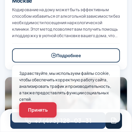
Москве
Кодирование на дому может быть эффективным
способом избавиться от алкогольной зависимости без
необходимости посещения наркологической
клиники. Этот метод позволяет вам получить помощь
и поддержку в уютной обстановке вашего дома, что…
Подробнее
Здравствуйте, мы используем файлы cookie,
чтобы обеспечить корректную работу сайта,
анализировать трафик и производительность,
а также предоставлять функции социальных
сетей.
Принять
+7 (495) 128-03-31