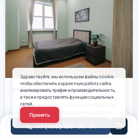
Здравствуйте, мы используем файлы cookie,
чтобы обеспечить корректную работу сайта,
Реабилитационный центр в Москве
анализировать трафик и производительность,
а также предоставлять функции социальных
Добро пожаловать в наш Реабилитационный центр
сетей.
для наркозависимых и алкоголиков в Москве! Мы
предоставляем высококачественные услуги по
Принять
комплексной помощи и лечению зависимых от
+7 (495) 128-03-31
наркотиков и алкоголя.