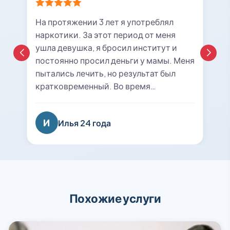
На протяжении 3 лет я употреблял
наркотики. За этот период от меня
ушла девушка, я бросил институт и
постоянно просил деньги у мамы. Меня
пытались лечить, но результат был
кратковременный. Во время
очередной ломки мне вызвали врача с
центра «21rehab». Беседа с наркологом
И
Илья 24 года
подтолкнула меня к мысли о
прохождении курса лечения и
реабилитации. Я решил попробовать
последний раз. На сегодняшний день
уже 8 месяцев я не принимаю
психотропные вещества, нашел работу
Похожие услуги
и собираюсь восстанавливаться в
вузе. Спасибо вам огромное, вы
вернули меня к жизни!