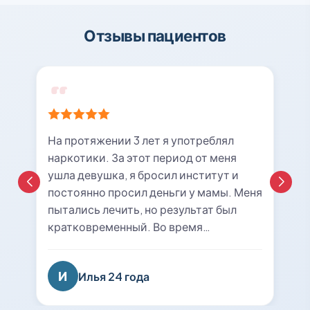
Отзывы пациентов
На протяжении 3 лет я употреблял
наркотики. За этот период от меня
ушла девушка, я бросил институт и
постоянно просил деньги у мамы. Меня
пытались лечить, но результат был
кратковременный. Во время
очередной ломки мне вызвали врача с
центра «21rehab». Беседа с наркологом
И
Илья 24 года
подтолкнула меня к мысли о
прохождении курса лечения и