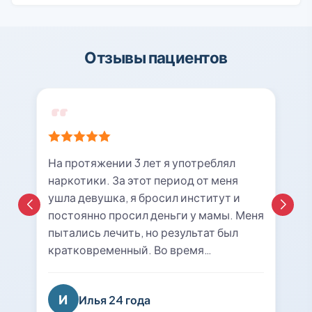
Отзывы пациентов
На протяжении 3 лет я употреблял
наркотики. За этот период от меня
ушла девушка, я бросил институт и
постоянно просил деньги у мамы. Меня
пытались лечить, но результат был
кратковременный. Во время
очередной ломки мне вызвали врача с
центра «21rehab». Беседа с наркологом
И
Илья 24 года
подтолкнула меня к мысли о