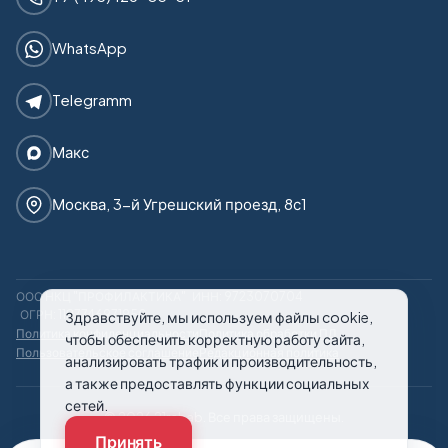
WhatsApp
Telegramm
Макс
Москва, 3-й Угрешский проезд, 8с1
ООО НКЦ "ПРОФИЛАКТИКА"
ИНН: 9723070704
ОГРН: 1187746971950
Здравствуйте, мы используем файлы cookie,
Политика конфиденциальности
Политика обработки ПД
чтобы обеспечить корректную работу сайта,
Пользовательское соглашение
Редакционная политика
анализировать трафик и производительность,
а также предоставлять функции социальных
сетей.
© 2026 21rehab. Все права защищены.
Принять