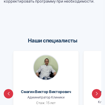
корректировать программу при необходимости.
Наши специалисты
Смагин Виктор Викторович
Шапо
Админитратор Клиники
Клин
Стаж: 15 лет